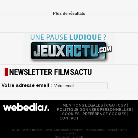
NEWSLETTER FILMSACTU
Votre adresse email :
MENTIONS LÉGALES
|
CGU
|
CGV
|
POLITIQUE DONNÉES PERSONNELLES
|
COOKIES
|
PRÉFÉRENCE COOKIES
|
CONTACT
© 2007-2026 Filmsactu .com. Tous droits réservés. Reproduction interdite sans
autorisation.
Réalisation Vitalyn