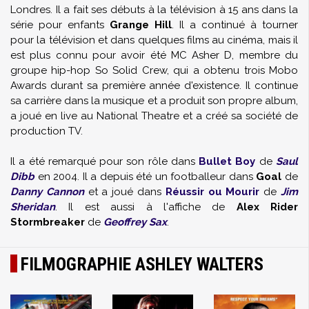
Londres. Il a fait ses débuts à la télévision à 15 ans dans la
série pour enfants
Grange Hill
. Il a continué à tourner
pour la télévision et dans quelques films au cinéma, mais il
est plus connu pour avoir été MC Asher D, membre du
groupe hip-hop So Solid Crew, qui a obtenu trois Mobo
Awards durant sa première année d'existence. Il continue
sa carrière dans la musique et a produit son propre album,
a joué en live au National Theatre et a créé sa société de
production TV.
Il a été remarqué pour son rôle dans
Bullet Boy
de
Saul
Dibb
en 2004. Il a depuis été un footballeur dans
Goal
de
Danny Cannon
et a joué dans
Réussir ou Mourir
de
Jim
Sheridan
. Il est aussi à l'affiche de
Alex Rider
Stormbreaker
de
Geoffrey Sax
.
FILMOGRAPHIE ASHLEY WALTERS