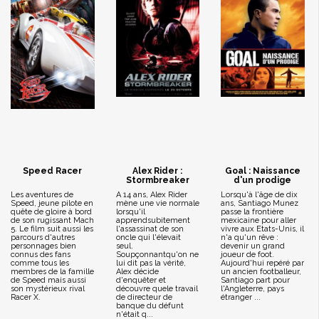
Speed Racer
Alex Rider :
Goal : Naissance
Stormbreaker
d'un prodige
Les aventures de
A 14 ans, Alex Rider
Lorsqu'à l'âge de dix
Speed, jeune pilote en
mène une vie normale
ans, Santiago Munez
quête de gloire à bord
lorsqu'il
passe la frontière
de son rugissant Mach
apprendsubitement
mexicaine pour aller
5. Le film suit aussi les
l'assassinat de son
vivre aux Etats-Unis, il
parcours d'autres
oncle qui l'élevait
n'a qu'un rêve :
personnages bien
seul.
devenir un grand
connus des fans
Soupçonnantqu'on ne
joueur de foot.
comme tous les
lui dit pas la vérité,
Aujourd'hui repéré par
membres de la famille
Alex décide
un ancien footballeur,
de Speed mais aussi
d'enquêter et
Santiago part pour
son mystérieux rival
découvre quele travail
l'Angleterre, pays
Racer X.
de directeur de
étranger ...
banque du défunt
n'était q...