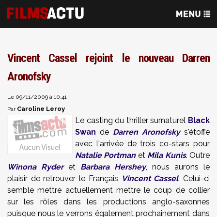
Vincent Cassel rejoint le nouveau Darren
Aronofsky
Le 09/11/2009 à 10:41
Caroline Leroy
Par
Le casting du thriller surnaturel
Black
Swan
de
Darren Aronofsky
s'étoffe
avec l'arrivée de trois co-stars pour
Natalie Portman
et
Mila Kunis
. Outre
Winona Ryder
et
Barbara Hershey
, nous aurons le
plaisir de retrouver le Français
Vincent Cassel
. Celui-ci
semble mettre actuellement mettre le coup de collier
sur les rôles dans les productions anglo-saxonnes
puisque nous le verrons également prochainement dans