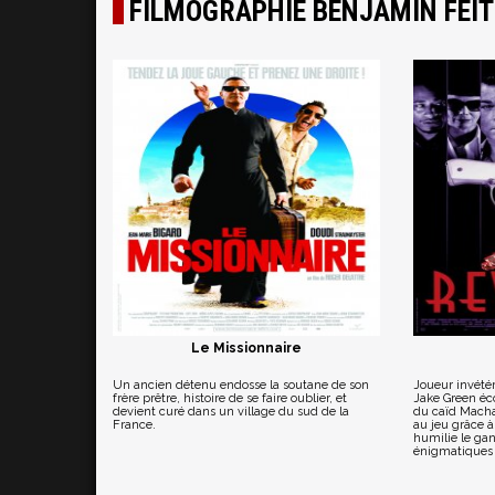
FILMOGRAPHIE BENJAMIN FEI
Le Missionnaire
Un ancien détenu endosse la soutane de son
Joueur invétér
frère prêtre, histoire de se faire oublier, et
Jake Green éco
devient curé dans un village du sud de la
du caïd Macha
France.
au jeu grâce à
humilie le gan
énigmatiques Z