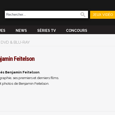
JEUX VIDÉO
UES
NEWS
SÉRIES TV
CONCOURS
DVD & BLU-RAY
jamin Feitelson
tés Benjamin Feitelson
.
raphie, ses premiers et derniers films.
t photos de Benjamin Feitelson.