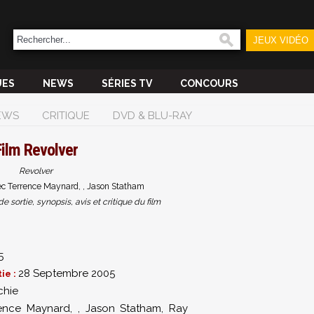
JEUX VIDÉO
UES
NEWS
SÉRIES TV
CONCOURS
EWS
CRITIQUE
DVD & BLU-RAY
Film
Revolver
Revolver
ec Terrence Maynard, , Jason Statham
sortie, synopsis, avis et critique du film
5
28 Septembre 2005
ie :
chie
rence Maynard
,
,
Jason Statham
,
Ray