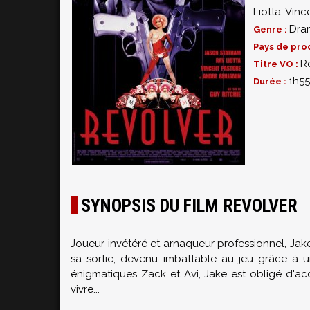
Liotta
,
Vinc
Dra
Genre :
Pays de pro
R
Titre VO :
1h55
Durée :
SYNOPSIS DU FILM REVOLVER
Joueur invétéré et arnaqueur professionnel, Ja
sa sortie, devenu imbattable au jeu grâce à un
énigmatiques Zack et Avi, Jake est obligé d'acc
vivre...