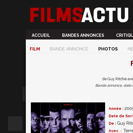
ACCUEIL
BANDES ANNONCES
CRITIQ
FILM
BANDE ANNONCE
PHOTOS
N
de Guy Ritchie av
Bande annonce, date de 
200
Année :
Date de Sort
Guy Rit
De :
Ter
Avec :