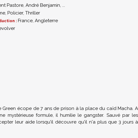
ent Pastore
,
André Benjamin
,
...
me
,
Policier
,
Thriller
France, Angleterre
duction :
evolver
ke Green écope de 7 ans de prison à la place du caïd Macha. A
e mystérieuse formule, il humilie le gangster. Sauvé par les
epter leur aide lorsqu'il découvre qu'il n'a plus que 3 jours à