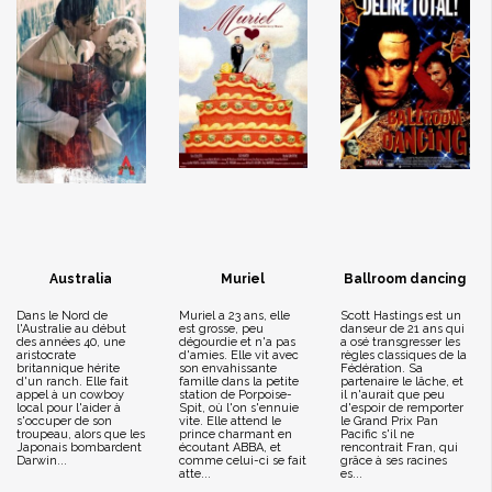
Australia
Muriel
Ballroom dancing
Dans le Nord de
Muriel a 23 ans, elle
Scott Hastings est un
l'Australie au début
est grosse, peu
danseur de 21 ans qui
des années 40, une
dégourdie et n'a pas
a osé transgresser les
aristocrate
d'amies. Elle vit avec
règles classiques de la
britannique hérite
son envahissante
Fédération. Sa
d'un ranch. Elle fait
famille dans la petite
partenaire le lâche, et
appel à un cowboy
station de Porpoise-
il n'aurait que peu
local pour l'aider à
Spit, où l'on s'ennuie
d'espoir de remporter
s'occuper de son
vite. Elle attend le
le Grand Prix Pan
troupeau, alors que les
prince charmant en
Pacific s'il ne
Japonais bombardent
écoutant ABBA, et
rencontrait Fran, qui
Darwin...
comme celui-ci se fait
grâce à ses racines
atte...
es...