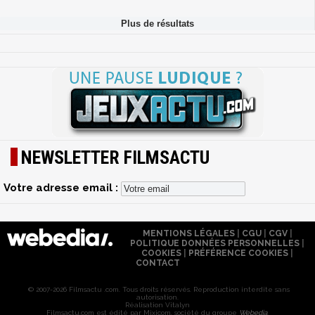
NEWSLETTER FILMSACTU
Votre adresse email :
MENTIONS LÉGALES
|
CGU
|
CGV
|
POLITIQUE DONNÉES PERSONNELLES
|
COOKIES
|
PRÉFÉRENCE COOKIES
|
CONTACT
© 2007-2026 Filmsactu .com. Tous droits réservés. Reproduction interdite sans
autorisation.
Réalisation Vitalyn
Filmsactu
.com est édité par Mixicom, société du groupe
Webedia
.