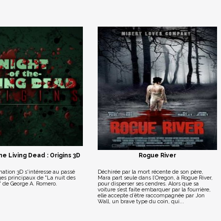
e Living Dead : Origins 3D
Rogue River
ation 3D s'intéresse au passé
Déchirée par la mort récente de son père,
es principaux de "La nuit des
Mara part seule dans l’Oregon, à Rogue River,
" de George A. Romero.
pour disperser ses cendres. Alors que sa
voiture s’est faite embarquer par la fourrière,
elle accepte d’être raccompagnée par Jon
Wall, un brave type du coin, qui...