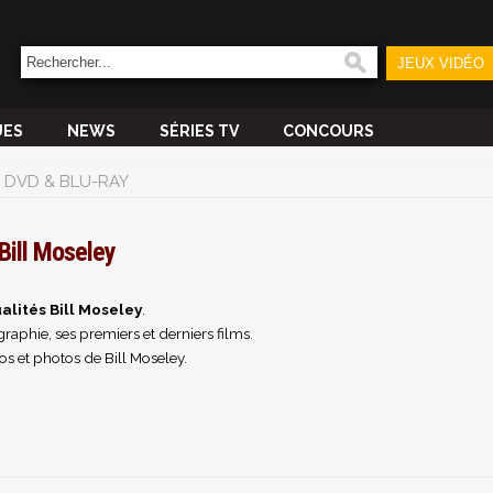
JEUX VIDÉO
UES
NEWS
SÉRIES TV
CONCOURS
DVD & BLU-RAY
Bill Moseley
alités Bill Moseley
.
raphie, ses premiers et derniers films.
s et photos de Bill Moseley.