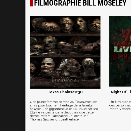
FILMOGRAPHIE BILL MOSELEY
Texas Chainsaw 3D
Night Of Th
Une jeune femme se rend au Texas avec ses
Un film d'anim
amis pour toucher l'héritage de la famille
des personnag
Sawyer, une gigantesque et luxueuse bâtisse.
morts-vivants
Elle ne va pas tarder à découvrir que cette
demeure familiale cache un locataire :
Thomas Sawyer, dit Leatherface.