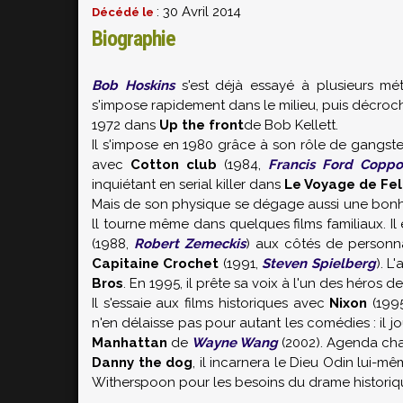
: 30 Avril 2014
Décédé le
Biographie
Bob Hoskins
s'est déjà essayé à plusieurs méti
s'impose rapidement dans le milieu, puis décroch
1972 dans
Up the front
de Bob Kellett.
Il s'impose en 1980 grâce à son rôle de gangst
avec
Cotton club
(1984,
Francis Ford Coppo
inquiétant en serial killer dans
Le Voyage de Fel
Mais de son physique se dégage aussi une bonho
ll tourne même dans quelques films familiaux. Il
(1988,
Robert Zemeckis
) aux côtés de personna
Capitaine Crochet
(1991,
Steven Spielberg
). L
Bros
. En 1995, il prête sa voix à l'un des héros d
Il s'essaie aux films historiques avec
Nixon
(199
n'en délaisse pas pour autant les comédies : il 
Manhattan
de
Wayne Wang
(2002). Agenda cha
Danny the dog
, il incarnera le Dieu Odin lui-
Witherspoon
pour les besoins du drame histori