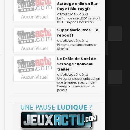
Scrooge enfin en Blu-
Ray et Blu-ray 3D
07/08/2026, 06:32
Le film de noël 2009 sera-t-il
le Blu-ray de Noël 2010 ?
l
Super Mario Bros : Le
reboot !
07/08/2026, 06:32
Nintendo se lance dans le
e
cinéma
t
Le Drôle de Noël de
Scrooge : nouveau
trailer !
?
07/08/2026, 06:32
Un trailer plus orienté action
que le teaser, avec un Jim
Carrey plus mauvais que
jamais
l
à