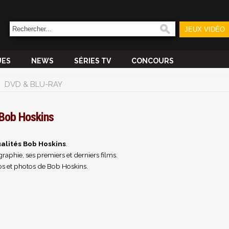
JEUX VIDÉO
UES
NEWS
SÉRIES TV
CONCOURS
DVD & BLU-RAY
Bob Hoskins
alités Bob Hoskins
.
raphie, ses premiers et derniers films.
os et photos de Bob Hoskins.