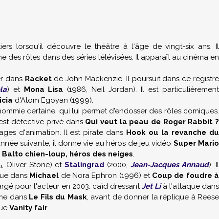
ers lorsqu'il découvre le théâtre à l'âge de vingt-six ans. I
e des rôles dans des séries télévisées. Il apparaît au cinéma en
er dans
Racket
de
John Mackenzie
. Il poursuit dans ce registr
la
) et
Mona Lisa
(1986,
Neil Jordan
). Il est particulièremen
icia
d'
Atom Egoyan
(1999).
mmie certaine, qui lui permet d'endosser des rôles comiques.
 est détective privé dans
Qui veut la peau de Roger Rabbit 
ges d'animation. Il est pirate dans
Hook ou la revanche du
'année suivante, il donne vie au héros de jeu vidéo
Super Mario
e
Balto chien-loup, héros des neiges
.
5,
Oliver Stone
) et
Stalingrad
(2000,
Jean-Jacques Annaud
). I
joue dans
Michael
de
Nora Ephron
(1996) et
Coup de foudre 
rgé pour l'acteur en 2003: caïd dressant
Jet Li
à l'attaque dans
même dans
Le Fils du Mask
, avant de donner la réplique à
Reese
que
Vanity fair
.