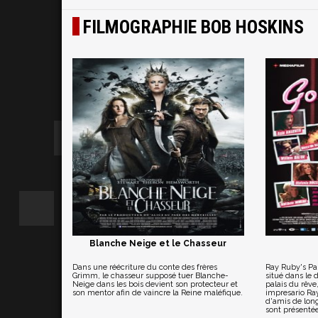
FILMOGRAPHIE BOB HOSKINS
Blanche Neige et le Chasseur
Dans une réécriture du conte des frères
Ray Ruby's Par
Grimm, le chasseur supposé tuer Blanche-
situé dans le
Neige dans les bois devient son protecteur et
palais du rêve
son mentor afin de vaincre la Reine maléfique.
impresario Ray
d'amis de long
sont présentées