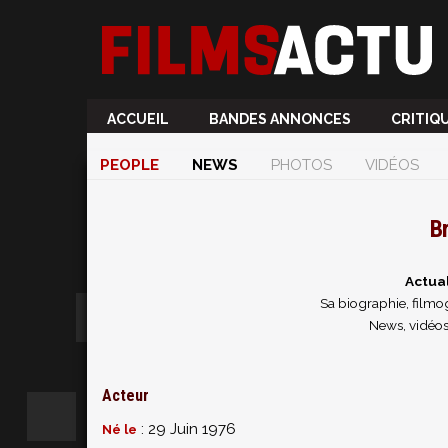
ACCUEIL
BANDES ANNONCES
CRITIQ
PEOPLE
NEWS
PHOTOS
VIDÉOS
B
Actua
Sa biographie, filmog
News, vidéos
Acteur
: 29 Juin 1976
Né le