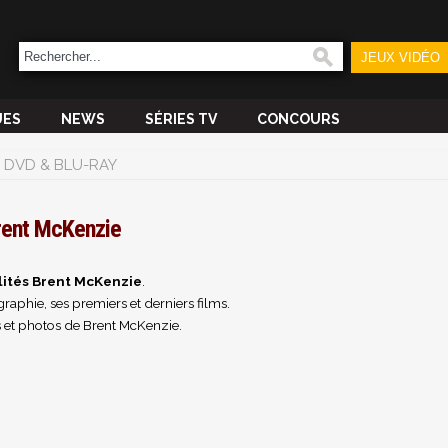
JEUX VIDÉO
UES
NEWS
SÉRIES TV
CONCOURS
DVD & BLU-RAY
rent McKenzie
lités Brent McKenzie
.
raphie, ses premiers et derniers films.
 et photos de Brent McKenzie.