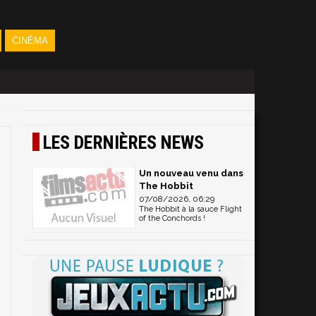
CINÉMA
LES DERNIÈRES NEWS
Un nouveau venu dans
The Hobbit
07/08/2026, 06:29
The Hobbit à la sauce Flight
of the Conchords !