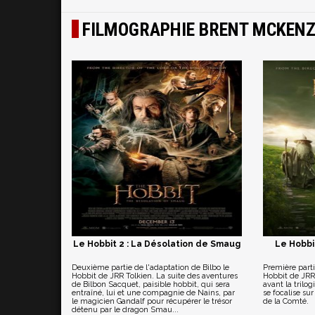
FILMOGRAPHIE BRENT MCKENZ
Le Hobbit 2 : La Désolation de Smaug
Le Hobbi
Deuxième partie de l'adaptation de Bilbo le
Première parti
Hobbit de JRR Tolkien. La suite des aventures
Hobbit de JRR 
de Bilbon Sacquet, paisible hobbit, qui sera
avant la trilo
entraîné, lui et une compagnie de Nains, par
se focalise su
le magicien Gandalf pour récupérer le trésor
de la Comté.
détenu par le dragon Smau...