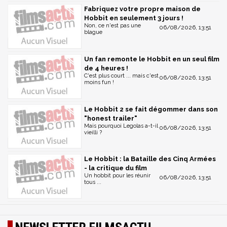
Fabriquez votre propre maison de
Hobbit en seulement 3 jours !
Non, ce n'est pas une
06/08/2026, 13:51
blague
Un fan remonte le Hobbit en un seul film
de 4 heures !
C'est plus court ... mais c'est
06/08/2026, 13:51
moins fun !
Le Hobbit 2 se fait dégommer dans son
"honest trailer"
Mais pourquoi Legolas a-t-il
06/08/2026, 13:51
vieilli ?
Le Hobbit : la Bataille des Cinq Armées
- la critique du film
Un hobbit pour les réunir
06/08/2026, 13:51
tous ...