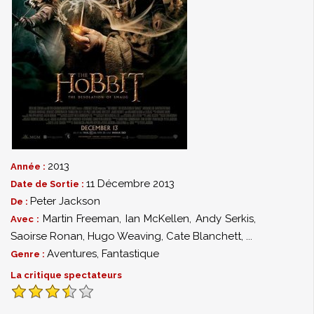
2013
Année :
11 Décembre 2013
Date de Sortie :
Peter Jackson
De :
Martin Freeman
,
Ian McKellen
,
Andy Serkis
,
Avec :
Saoirse Ronan
,
Hugo Weaving
,
Cate Blanchett
,
...
Aventures
,
Fantastique
Genre :
La critique spectateurs