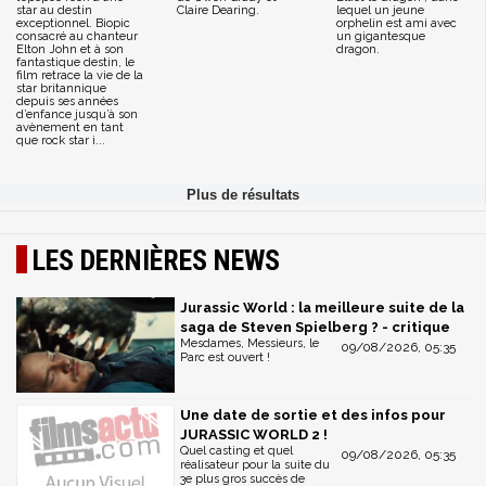
star au destin
Claire Dearing.
lequel un jeune
exceptionnel. Biopic
orphelin est ami avec
consacré au chanteur
un gigantesque
Elton John et à son
dragon.
fantastique destin, le
film retrace la vie de la
star britannique
depuis ses années
d’enfance jusqu’à son
avènement en tant
que rock star i...
LES DERNIÈRES NEWS
Jurassic World : la meilleure suite de la
saga de Steven Spielberg ? - critique
Mesdames, Messieurs, le
09/08/2026, 05:35
Parc est ouvert !
Une date de sortie et des infos pour
JURASSIC WORLD 2 !
Quel casting et quel
09/08/2026, 05:35
réalisateur pour la suite du
3e plus gros succès de