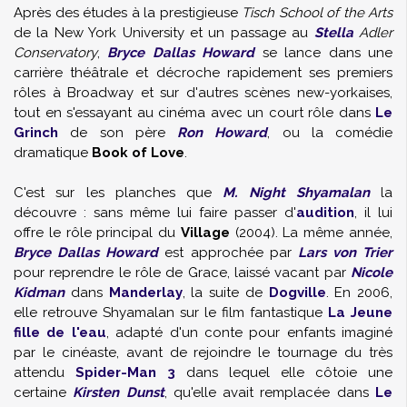
Après des études à la prestigieuse
Tisch School of the Arts
de la New York University et un passage au
Stella
Adler
Conservatory
,
Bryce Dallas Howard
se lance dans une
carrière théâtrale et décroche rapidement ses premiers
rôles à Broadway et sur d'autres scènes new-yorkaises,
tout en s'essayant au cinéma avec un court rôle dans
Le
Grinch
de son père
Ron Howard
, ou la comédie
dramatique
Book of Love
.
C'est sur les planches que
M. Night Shyamalan
la
découvre : sans même lui faire passer d'
audition
, il lui
offre le rôle principal du
Village
(2004). La même année,
Bryce Dallas Howard
est approchée par
Lars von Trier
pour reprendre le rôle de Grace, laissé vacant par
Nicole
Kidman
dans
Manderlay
, la suite de
Dogville
. En 2006,
elle retrouve
Shyamalan
sur le film fantastique
La Jeune
fille de l'eau
, adapté d'un conte pour enfants imaginé
par le cinéaste, avant de rejoindre le tournage du très
attendu
Spider-Man 3
dans lequel elle côtoie une
certaine
Kirsten Dunst
, qu'elle avait remplacée dans
Le