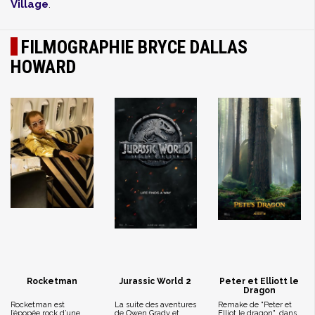
Village
.
FILMOGRAPHIE BRYCE DALLAS
HOWARD
Rocketman
Jurassic World 2
Peter et Elliott le
Dragon
Rocketman est
La suite des aventures
Remake de "Peter et
l’épopée rock d’une
de Owen Grady et
Elliot le dragon", dans