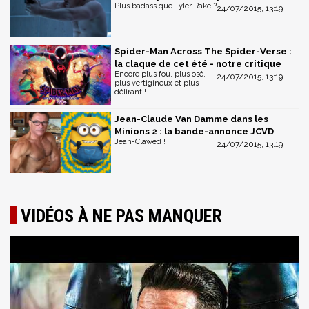
Plus badass que Tyler Rake ?
24/07/2015, 13:19
Spider-Man Across The Spider-Verse :
la claque de cet été - notre critique
Encore plus fou, plus osé,
24/07/2015, 13:19
plus vertigineux et plus
délirant !
Jean-Claude Van Damme dans les
Minions 2 : la bande-annonce JCVD
Jean-Clawed !
24/07/2015, 13:19
VIDÉOS À NE PAS MANQUER