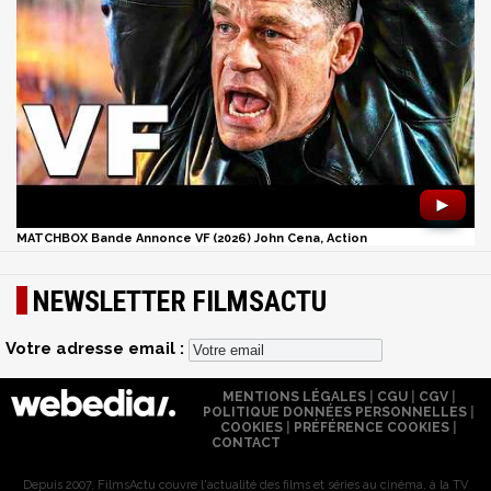
►
MATCHBOX Bande Annonce VF (2026) John Cena, Action
NEWSLETTER FILMSACTU
Votre adresse email :
MENTIONS LÉGALES
|
CGU
|
CGV
|
POLITIQUE DONNÉES PERSONNELLES
|
COOKIES
|
PRÉFÉRENCE COOKIES
|
CONTACT
Depuis 2007, FilmsActu couvre l'actualité des films et séries au cinéma, à la TV