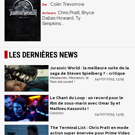
: Colin Trevorrow
De
: Chris Pratt, Bryce
Acteurs
Dallas Howard, Ty
Simpkins...
LES DERNIÈRES NEWS
Jurassic World : la meilleure suite de la
saga de Steven Spielberg ? - critique
Mesdames, Messieurs, le
24/07/2015, 13:19
Parc est ouvert !
Le Chant du Loup : un record pour le
film de sous-marin avec Omar Sy et
Mathieu Kassovitz !
Cocorico
24/07/2015, 13:19
The Terminal List : Chris Pratt en mode
action super énervée pour Prime Video