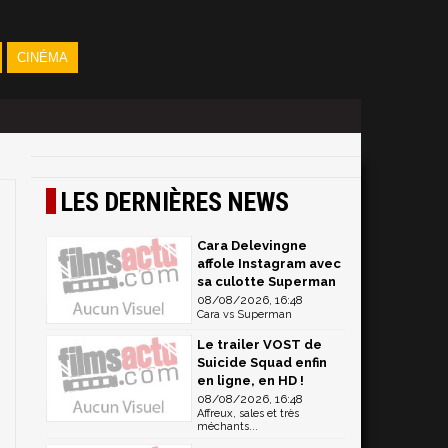
CINÉMA
LES DERNIÈRES NEWS
Cara Delevingne
affole Instagram avec
sa culotte Superman
08/08/2026, 16:48
Cara vs Superman
Le trailer VOST de
Suicide Squad enfin
en ligne, en HD !
08/08/2026, 16:48
Affreux, sales et très
méchants...