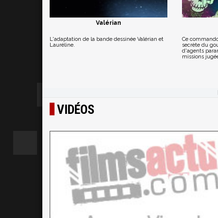
Valérian
L'adaptation de la bande dessinée Valérian et
Ce commando,
Lauréline.
secrète du go
d'agents param
missions jugée
VIDÉOS