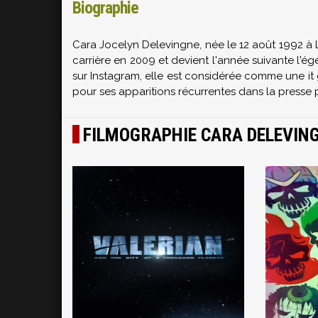
Biographie
Cara Jocelyn Delevingne, née le 12 août 1992 à 
carrière en 2009 et devient l'année suivante l'é
sur Instagram, elle est considérée comme une i
pour ses apparitions récurrentes dans la presse 
FILMOGRAPHIE CARA DELEVIN