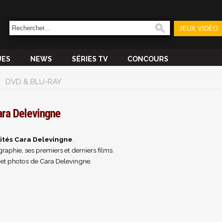
JEUX VIDÉO
UES
NEWS
SÉRIES TV
CONCOURS
DVD & BLU-RAY
ra Delevingne
ités Cara Delevingne
.
raphie, ses premiers et derniers films.
 et photos de Cara Delevingne.