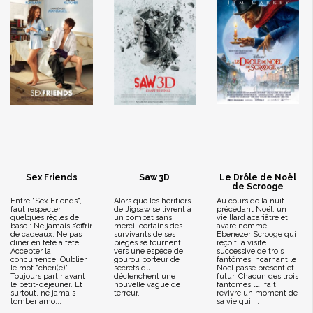
Sex Friends
Saw 3D
Le Drôle de Noël
de Scrooge
Entre "Sex Friends", il
Alors que les héritiers
Au cours de la nuit
faut respecter
de Jigsaw se livrent à
précédant Noël, un
quelques règles de
un combat sans
vieillard acariâtre et
base : Ne jamais s’offrir
merci, certains des
avare nommé
de cadeaux. Ne pas
survivants de ses
Ebenezer Scrooge qui
dîner en tête à tête.
pièges se tournent
reçoit la visite
Accepter la
vers une espèce de
successive de trois
concurrence. Oublier
gourou porteur de
fantômes incarnant le
le mot "chéri(e)".
secrets qui
Noël passé présent et
Toujours partir avant
déclenchent une
futur. Chacun des trois
le petit-déjeuner. Et
nouvelle vague de
fantômes lui fait
surtout, ne jamais
terreur.
revivre un moment de
tomber amo...
sa vie qui ...