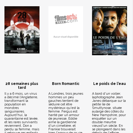
28 semaines plus
Born Romantic
Le poids de l'eau
tard
Il y a 6 mois, un virus
A Londres, trois jeunes
A bord d'un voilier,
a décimé l'Angleterre,
hommes un peu
laphotographe Jean
transformant la
gauches tentent de
Janes débarque sur la
population en
séduire cet être
petite île de
monstres
mystérieux qu'est la
Smuttynose, située
sanguinaires.
femme. Fergus est
aularge des côtes du
Aujourd'hui, la
hanté par un amour
New Hampshire, pour
quarantaine est levée,
de jeunesse, Eddie
enquêter sur un
et les rares survivants
aime la gardienne
double meurtre
reviennent. Don a
d'un cimetière, et
vieuxd'un siècle. En
perdu sa femme, mais
Frankie trouverait
se plongeant dans les
il retrouve ses enfants.
bien l'amour de sa vie,
détails de l'affaire,