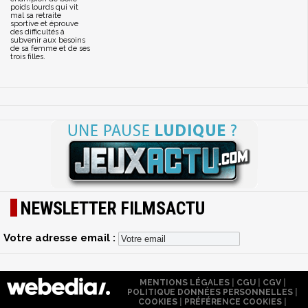
poids lourds qui vit
mal sa retraite
sportive et éprouve
des difficultés à
subvenir aux besoins
de sa femme et de ses
trois filles.
NEWSLETTER FILMSACTU
Votre adresse email :
MENTIONS LÉGALES
|
CGU
|
CGV
|
POLITIQUE DONNÉES PERSONNELLES
|
COOKIES
|
PRÉFÉRENCE COOKIES
|