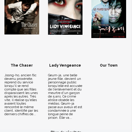
The Chaser
Lady Vengeance
Our Town
Joong-ho, ancien flic
Geum-ja, une belle
devenu proxénète,
jeune fille, devient un
reprend du service
personnage public
lorsqu'il se rend
lorsqu'elle est accusée
compte que ses filles
de l'enlèvement et du
disparaissent les unes
meurtre d'un garçon
après les autres. Très
de 5 ans. Ce crime
vite, il réalise qu'elles
atroce obsède les
avaient toutes
médias. Geum-ja
rencontré le même
passe aux aveux et est
client, identifié par les
condamnée à une
derniers chiffres de...
longue peine de
prison. Elle va...