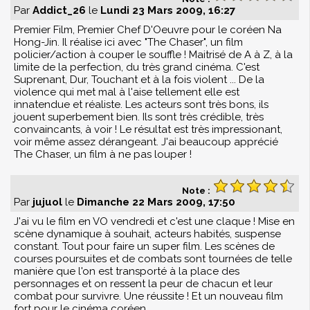
Par
Addict_26
le
Lundi 23 Mars 2009, 16:27
Premier Film, Premier Chef D'Oeuvre pour le coréen Na
Hong-Jin. Il réalise ici avec "The Chaser", un film
policier/action à couper le souffle ! Maitrisé de A à Z, à la
limite de la perfection, du très grand cinéma. C'est
Suprenant, Dur, Touchant et à la fois violent ... De la
violence qui met mal à l'aise tellement elle est
innatendue et réaliste. Les acteurs sont très bons, ils
jouent superbement bien. Ils sont très crédible, très
convaincants, à voir ! Le résultat est très impressionant,
voir même assez dérangeant. J'ai beaucoup apprécié
The Chaser, un film à ne pas louper !
Note :
Par
jujuol
le
Dimanche 22 Mars 2009, 17:50
J'ai vu le film en VO vendredi et c'est une claque ! Mise en
scène dynamique à souhait, acteurs habités, suspense
constant. Tout pour faire un super film. Les scènes de
courses poursuites et de combats sont tournées de telle
manière que l'on est transporté à la place des
personnages et on ressent la peur de chacun et leur
combat pour survivre. Une réussite ! Et un nouveau film
fort pour le cinéma coréen.