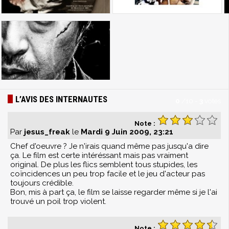
L’AVIS DES INTERNAUTES
0
/
10
-
3
votes
Note :
Par
jesus_freak
le
Mardi 9 Juin 2009, 23:21
Chef d'oeuvre ? Je n'irais quand même pas jusqu'a dire
ça. Le film est certe intéréssant mais pas vraiment
original. De plus les flics semblent tous stupides, les
coïncidences un peu trop facile et le jeu d'acteur pas
toujours crédible.
Bon, mis à part ça, le film se laisse regarder même si je l'ai
trouvé un poil trop violent.
Note :