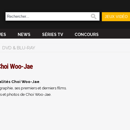
JEUX VIDÉO
UES
NEWS
SÉRIES TV
CONCOURS
DVD & BLU-RAY
hoi Woo-Jae
alités Choi Woo-Jae
.
raphie, ses premiers et derniers films.
s et photos de Choi Woo-Jae.