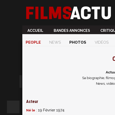
ACCUEIL
BANDES ANNONCES
CRITIQ
PEOPLE
NEWS
PHOTOS
VIDÉOS
C
Actu
Sa biographie, filmog
News, vidéo
Acteur
: 19 Février 1974
Né le