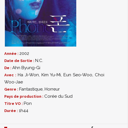
2002
Année :
N.C.
Date de Sortie :
Ahn Byung-Gi
De :
Ha Ji-Won
,
Kim Yu-Mi
,
Eun Seo-Woo
,
Choi
Avec :
Woo-Jae
Fantastique
,
Horreur
Genre :
Corée du Sud
Pays de production :
Pon
Titre VO :
1h44
Durée :