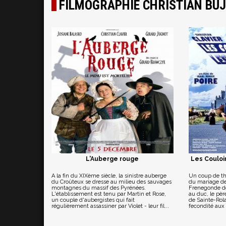
FILMOGRAPHIE CHRISTIAN BU
L'Auberge rouge
Les Couloi
A la fin du XIXème siècle, la sinistre auberge
Un coup de thé
du Croûteux se dresse au milieu des sauvages
du mariage de
montagnes du massif des Pyrénées.
Frenegonde de
L'établissement est tenu par Martin et Rose,
au duc, le pèr
un couple d'aubergistes qui fait
de Sainte-Rola
régulièrement assassiner par Violet - leur fil...
fecondité aux 