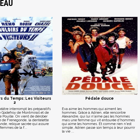
JEAU
rs du Temps: Les Visiteurs
Pédale douce
2
âtre interrompt les préparatifs
Eva aime les hommes qui aiment les
 Godefroy de Montmirail et de
hommes. Grâce à Adrien, elle rencontre
 Pouille. On vient de dérober
Alexandre, qui lui n'aime pas les hommes
e de Frenegonde, la dentelette
mais une femme qui vit entourée d'hommes
nde, relique sacrée qui assure
qui aime les hommes. Et comme rien n'est
femmes de la f...
simple, Adrien passe son temps à leur pourrir
la vie ...