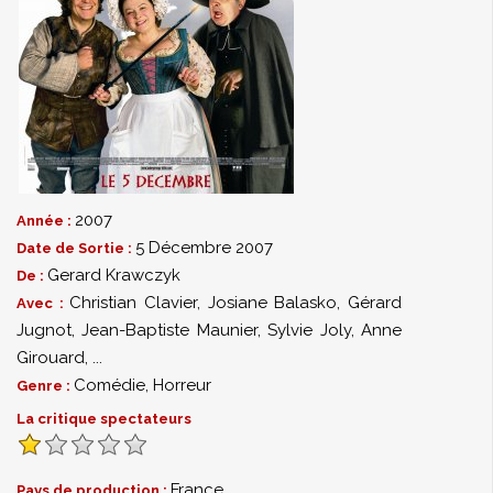
2007
Année :
5 Décembre 2007
Date de Sortie :
Gerard Krawczyk
De :
Christian Clavier
,
Josiane Balasko
,
Gérard
Avec :
Jugnot
,
Jean-Baptiste Maunier
,
Sylvie Joly
,
Anne
Girouard
,
...
Comédie
,
Horreur
Genre :
La critique spectateurs
France
Pays de production :