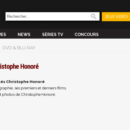
JEUX VIDÉO
UES
NEWS
SÉRIES TV
CONCOURS
DVD & BLU-RAY
istophe Honoré
tés Christophe Honoré
.
raphie, ses premiers et derniers films.
t photos de Christophe Honoré.