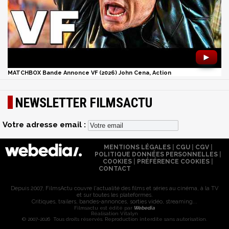
►
MATCHBOX Bande Annonce VF (2026) John Cena, Action
NEWSLETTER FILMSACTU
Votre adresse email :
MENTIONS LÉGALES
|
CGU
|
CGV
|
POLITIQUE DONNÉES PERSONNELLES
|
COOKIES
|
PRÉFÉRENCE COOKIES
|
CONTACT
Depuis 2007, FilmsActu couvre l'actualité des films et séries au cinéma, à la TV
et sur toutes les plateformes.
Critiques, trailers, bandes-annonces, sorties vidéo, streaming...
Filmsactu est édité par
Webedia
Réalisation Vitalyn
© 2007-2026 Tous droits réservés. Reproduction interdite sans autorisation.