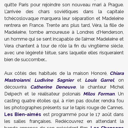
quitte Paris pour rejoindre
son nouveau mari à Prague.
L’arrivée des chars soviétiques dans l
a capitale
tchécoslovaque
marquera leur séparation et Madeleine
rentrera en France. Trente ans plus tard, Véra, la fille de
Madeleine, tombe amoureuse à Londres d’Henderson,
un homme qui se sent incapable de l’aimer. Madeleine et
Vera chantent à tour de rôle la fin du vingtième siècle,
avec une légèreté têtue, sans laquelle elles risqueraient
bien de succomber...
Aux côtés des habitués de la maison Honoré,
Chiara
Mastroianni
,
Ludivine Sagnier
et
Louis Garrel
, on
découvrira
Catherine Deneuve
, le chanteur Michel
Delpech et le réalisateur polonais
Milos Forman
. Un
casting quatre étoiles qui, à n'en pas douter, rendra fou
les photographes présents sur le tapis rouge de Cannes.
Les Bien-aimés
est programmé pour le 17 août dans
les salles françaises. Redécouvrez en attendant la