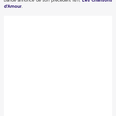
bande annonce de son précédent film,
Les Chansons
d'Amour
.