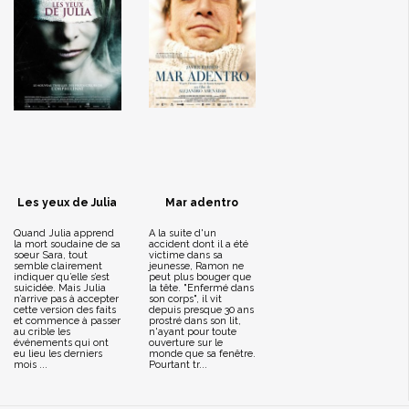
Les yeux de Julia
Mar adentro
Quand Julia apprend
A la suite d'un
la mort soudaine de sa
accident dont il a été
soeur Sara, tout
victime dans sa
semble clairement
jeunesse, Ramon ne
indiquer qu’elle s’est
peut plus bouger que
suicidée. Mais Julia
la tête. "Enfermé dans
n’arrive pas à accepter
son corps", il vit
cette version des faits
depuis presque 30 ans
et commence à passer
prostré dans son lit,
au crible les
n'ayant pour toute
événements qui ont
ouverture sur le
eu lieu les derniers
monde que sa fenêtre.
mois ...
Pourtant tr...