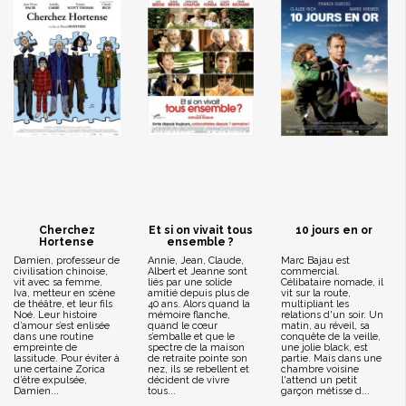
Cherchez
Et si on vivait tous
10 jours en or
Hortense
ensemble ?
Damien, professeur de
Annie, Jean, Claude,
Marc Bajau est
civilisation chinoise,
Albert et Jeanne sont
commercial.
vit avec sa femme,
liés par une solide
Célibataire nomade, il
Iva, metteur en scène
amitié depuis plus de
vit sur la route,
de théâtre, et leur fils
40 ans. Alors quand la
multipliant les
Noé. Leur histoire
mémoire flanche,
relations d'un soir. Un
d’amour s’est enlisée
quand le cœur
matin, au réveil, sa
dans une routine
s’emballe et que le
conquête de la veille,
empreinte de
spectre de la maison
une jolie black, est
lassitude. Pour éviter à
de retraite pointe son
partie. Mais dans une
une certaine Zorica
nez, ils se rebellent et
chambre voisine
d’être expulsée,
décident de vivre
l'attend un petit
Damien...
tous...
garçon métisse d...