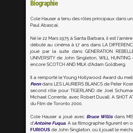
Biographie
Cole Hauser a tenu des rôles principaux dans une
Paul Abascal.
Né le 22 Mars 1975 à Santa Barbara, il est l'arrièr
débuté au cinéma à 17 ans dans LA DIFFEREN
joué par la suite dans GENERATION REBELLE
UNIVERSITY de John Singleton, WILL HUNTING
encore SCOTCH AND MILK d'Adam Goldberg.
Il a remporté le Young Hollywood Award du meill
Penn
dans LES LAURIERS BLANCS de Peter Kosmin
second rôle pour TIGERLAND de Joel Schumach
Michael Corrente, avec Robert Duvall. A SHOT A
du Film de Toronto 2000.
Cole Hauser a joué avec
Bruce Willis
dans MI
d'
Antoine Fuqua
. A sa filmographie figurent en
FURIOUS
de John Singleton, où il jouait le méch