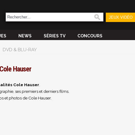
JEUX VIDÉO
UES
NEWS
SÉRIES TV
CONCOURS
DVD & BLU-RAY
Cole Hauser
alités Cole Hauser
.
raphie, ses premiers et derniers films.
os et photos de Cole Hauser.