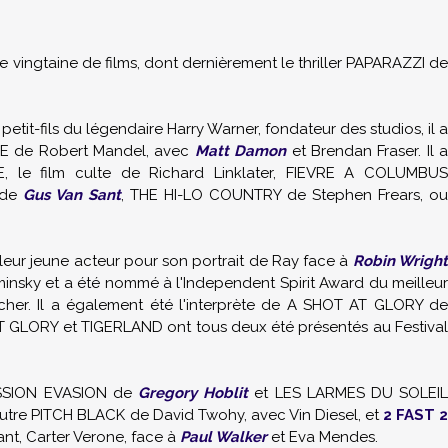
 vingtaine de films, dont dernièrement le thriller PAPARAZZI de
e petit-fils du légendaire Harry Warner, fondateur des studios, il a
CE de Robert Mandel, avec
Matt Damon
et Brendan Fraser. Il 
, le film culte de Richard Linklater, FIEVRE A COLUMBUS
 de
Gus Van Sant
, THE HI-LO COUNTRY de Stephen Frears, ou
eur jeune acteur pour son portrait de Ray face à
Robin Wrigh
sky et a été nommé à l'Independent Spirit Award du meilleur
er. Il a également été l'interprète de A SHOT AT GLORY de
T GLORY et TIGERLAND ont tous deux été présentés au Festival
SSION EVASION de
Gregory Hoblit
et LES LARMES DU SOLEI
 outre PITCH BLACK de David Twohy, avec Vin Diesel, et
2 FAST 
ant, Carter Verone, face à
Paul Walker
et Eva Mendes.