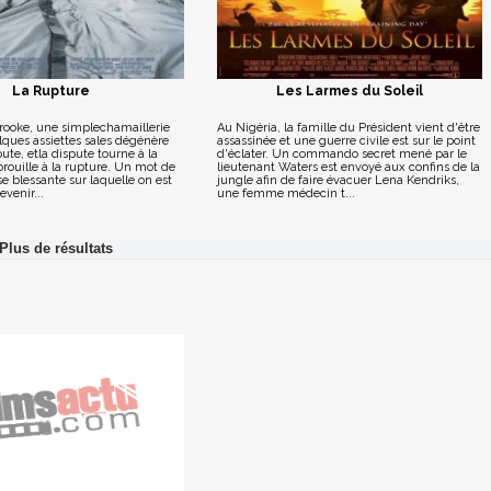
La Rupture
Les Larmes du Soleil
Brooke, une simplechamaillerie
Au Nigéria, la famille du Président vient d'être
lques assiettes sales dégénère
assassinée et une guerre civile est sur le point
pute, etla dispute tourne à la
d'éclater. Un commando secret mené par le
 brouille à la rupture. Un mot de
lieutenant Waters est envoyé aux confins de la
e blessante sur laquelle on est
jungle afin de faire évacuer Lena Kendriks,
evenir...
une femme médecin t...