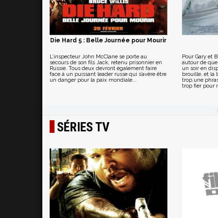
Die Hard 5 : Belle Journée pour Mourir
L’inspecteur John McClane se porte au
Pour Gary et 
secours de son fils Jack, retenu prisonnier en
autour de que
Russie. Tous deux devront également faire
un soir en dis
face à un puissant leader russe qui s’avère être
brouille, et la
un danger pour la paix mondiale...
trop,une phras
trop fier pour r
SÉRIES TV