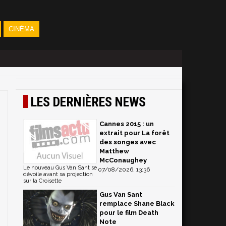
CINÉMA
LES DERNIÈRES NEWS
Cannes 2015 : un
extrait pour La forêt
des songes avec
Matthew
McConaughey
Le nouveau Gus Van Sant se
07/08/2026, 13:36
dévoile avant sa projection
sur la Croisette
Gus Van Sant
remplace Shane Black
pour le film Death
Note