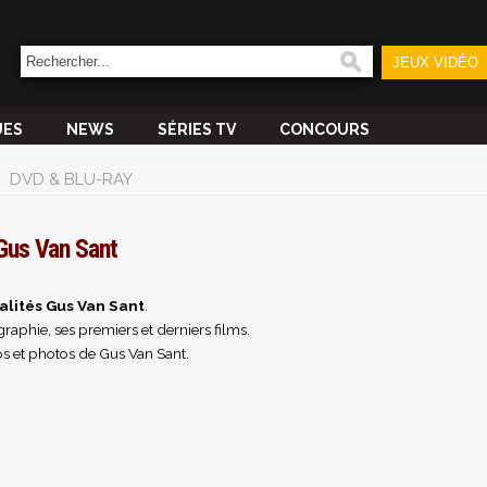
JEUX VIDÉO
UES
NEWS
SÉRIES TV
CONCOURS
DVD & BLU-RAY
Gus Van Sant
alités Gus Van Sant
.
raphie, ses premiers et derniers films.
s et photos de Gus Van Sant.