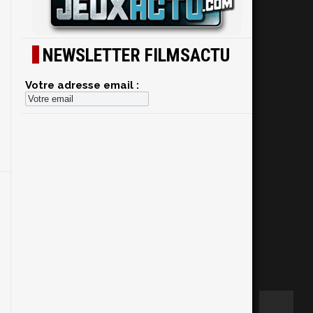
s
NEWSLETTER FILMSACTU
e
e
a
Votre adresse email :
a