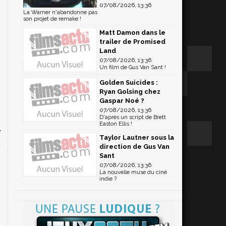
07/08/2026, 13:36
La Warner n'abandonne pas
son projet de remake !
n
Matt Damon dans le
trailer de Promised
Land
07/08/2026, 13:36
Un film de Gus Van Sant !
n
Golden Suicides :
e
Ryan Golsing chez
Gaspar Noé ?
s
07/08/2026, 13:36
D'après un script de Brett
Easton Ellis !
r
Taylor Lautner sous la
t
direction de Gus Van
Sant
07/08/2026, 13:36
La nouvelle muse du ciné
indie ?
r