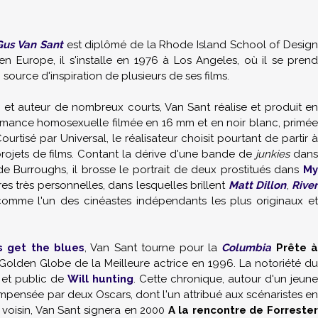
Gus Van Sant
est diplômé de la Rhode Island School of Desig
n Europe, il s'installe en 1976 à Los Angeles, où il se prend
source d'inspiration de plusieurs de ses films.
, et auteur de nombreux courts, Van Sant réalise et produit e
omance homosexuelle filmée en 16 mm et en noir blanc, primé
urtisé par Universal, le réalisateur choisit pourtant de partir à
projets de films. Contant la dérive d'une bande de
junkies
dan
 de
Burroughs
, il brosse le portrait de deux prostitués dans
My
s très personnelles, dans lesquelles brillent
Matt Dillon
,
Rive
comme l'un des cinéastes indépendants les plus originaux e
s get the blues
, Van Sant tourne pour la
Columbia
Prête à
Golden Globe de la Meilleure actrice en 1996. La notoriété du
 et public de
Will hunting
. Cette chronique, autour d'un jeune
mpensée par deux Oscars, dont l'un attribué aux scénaristes en
 voisin, Van Sant signera en 2000
A la rencontre de Forreste