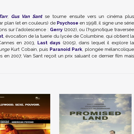
Tarr
,
Gus Van Sant
se tourne ensuite vers un cinéma plu
r plan (et en couleurs) de
Psychose
en 1998, il signe une séri
ions sur l'adolescence :
Gerry
(2002), ou l'hypnotique traversé
nt
, évocation de la tuerie du lycée de Columbine, qui obtient l
 Cannes en 2003,
Last days
(2005), dans lequel il explore l
unge
Kurt Cobain
, puis
Paranoid Park
, plongée mélancolique
s en 2007, Van Sant reçoit un prix saluant ce dernier film mais