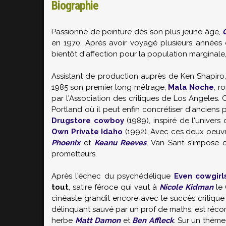
Biographie
Passionné de peinture dès son plus jeune âge,
en 1970. Après avoir voyagé plusieurs années e
bientôt d'affection pour la population marginale, 
Assistant de production auprès de
Ken Shapiro
1985 son premier long métrage,
Mala Noche
, r
par l'Association des critiques de Los Angeles. Co
Portland où il peut enfin concrétiser d'anciens 
Drugstore cowboy
(1989), inspiré de l'univers
Own Private Idaho
(1992). Avec ces deux oeuvre
Phoenix
et
Keanu Reeves
, Van Sant s'impose 
prometteurs.
Après l'échec du psychédélique
Even cowgirl
tout
, satire féroce qui vaut à
Nicole Kidman
le 
cinéaste grandit encore avec le succès critique
délinquant sauvé par un prof de maths, est réco
herbe
Matt Damon
et
Ben Affleck
. Sur un thème