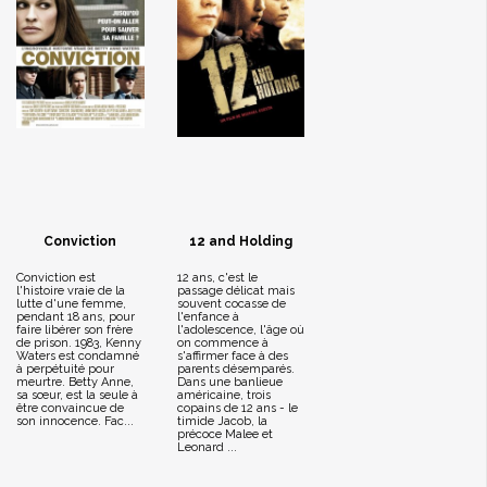
Conviction
12 and Holding
Conviction est
12 ans, c'est le
l'histoire vraie de la
passage délicat mais
lutte d'une femme,
souvent cocasse de
pendant 18 ans, pour
l'enfance à
faire libérer son frère
l'adolescence, l'âge où
de prison. 1983, Kenny
on commence à
Waters est condamné
s'affirmer face à des
à perpétuité pour
parents désemparés.
meurtre. Betty Anne,
Dans une banlieue
sa sœur, est la seule à
américaine, trois
être convaincue de
copains de 12 ans - le
son innocence. Fac...
timide Jacob, la
précoce Malee et
Leonard ...