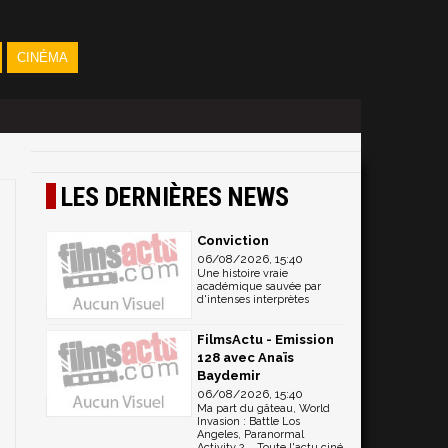
CINÉMA
LES DERNIÈRES NEWS
Conviction
06/08/2026, 15:40
Une histoire vraie
académique sauvée par
d'intenses interprètes
FilmsActu - Emission
128 avec Anaïs
Baydemir
06/08/2026, 15:40
Ma part du gâteau, World
Invasion : Battle Los
Angeles, Paranormal
Activity 2... Toute l'actu ciné