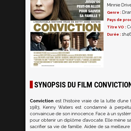
Minnie Driv
Dra
Genre :
Pays de pro
C
Titre VO :
1h4
Durée :
SYNOPSIS DU FILM CONVICTIO
Conviction
est l’histoire vraie de la lutte d’un
1983, Kenny Waters est condamné à perpétuit
convaincue de son innocence. Face à un système 
pour obtenir un diplôme d’avocate. Elle mène sa p
sacrifier sa vie de famille. Aidée de sa meilleu