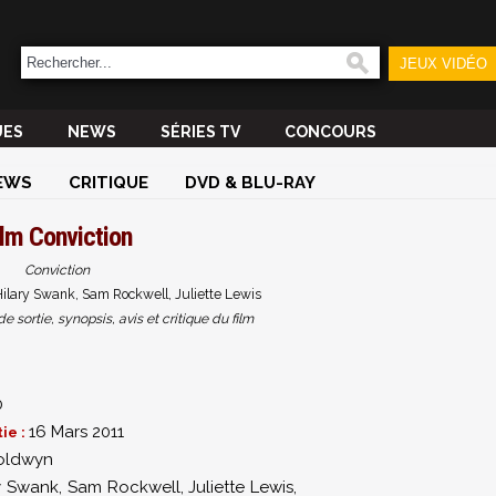
JEUX VIDÉO
UES
NEWS
SÉRIES TV
CONCOURS
EWS
CRITIQUE
DVD & BLU-RAY
ilm
Conviction
Conviction
ilary Swank, Sam Rockwell, Juliette Lewis
sortie, synopsis, avis et critique du film
0
16 Mars 2011
ie :
oldwyn
ry Swank
,
Sam Rockwell
,
Juliette Lewis
,