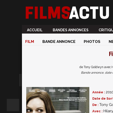
ACCUEIL
BANDES ANNONCES
CRITIQ
FILM
BANDE ANNONCE
PHOTOS
N
F
de Tony Goldwyn avec H
Bande annonce, date de 
201
Année :
Date de Sort
Tony G
De :
Hila
Avec :