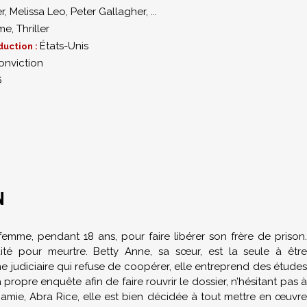
er
,
Melissa Leo
,
Peter Gallagher
,
...
me
,
Thriller
États-Unis
duction :
onviction
6
N
e femme, pendant 18 ans, pour faire libérer son frère de prison.
é pour meurtre. Betty Anne, sa sœur, est la seule à être
judiciaire qui refuse de coopérer, elle entreprend des études
ropre enquête afin de faire rouvrir le dossier, n’hésitant pas à
re amie, Abra Rice, elle est bien décidée à tout mettre en œuvre