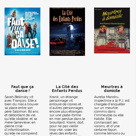
Faut que ça
La Cité des
Meurtres à
danse !
Enfants Perdus
domicile
Sarah Bellinsky vit
Krank, un étrange
Aurelia Mandru,
avec François. Elle a
personnage vit
inspectrice a la P.J, est
bien du mal à trouver
entouré de clones et
chargée d'enquêter
sa place entre son
d'autres personnages
sur un meurtre
père Salomon, 80 ans
encore plus étranges
commis dans
et débordant de vie,
sur une plate-forme
l'immeuble ou elle
qu'elle idolâtre, et sa
en mer perdue dans le
habite. Elle
mère Geneviève, en
brouillard. Krank, doit,
connaissait ses
pleine crise
pour ne pas vieillir
voisins, et d'une
d'infantilisation,
trop vite, voler les
certaine façon,
qu'elle ne comprend
rêves des enfants.
comme témoins ou