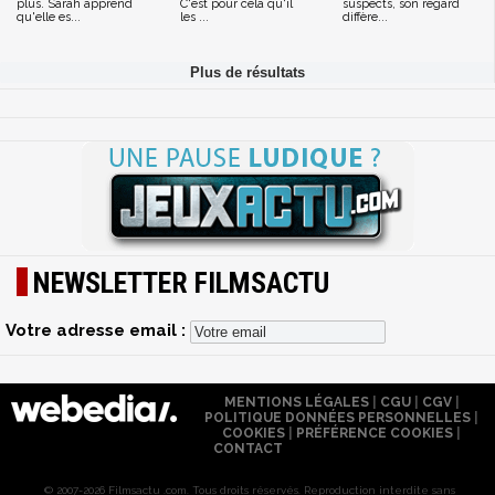
plus. Sarah apprend
C'est pour cela qu'il
suspects, son regard
qu'elle es...
les ...
diffère...
NEWSLETTER FILMSACTU
Votre adresse email :
MENTIONS LÉGALES
|
CGU
|
CGV
|
POLITIQUE DONNÉES PERSONNELLES
|
COOKIES
|
PRÉFÉRENCE COOKIES
|
CONTACT
© 2007-2026 Filmsactu .com. Tous droits réservés. Reproduction interdite sans