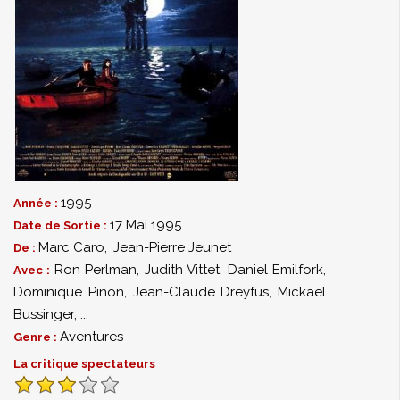
1995
Année :
17 Mai 1995
Date de Sortie :
Marc Caro
,
Jean-Pierre Jeunet
De :
Ron Perlman
,
Judith Vittet
,
Daniel Emilfork
,
Avec :
Dominique Pinon
,
Jean-Claude Dreyfus
,
Mickael
Bussinger
,
...
Aventures
Genre :
La critique spectateurs