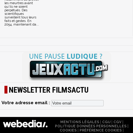
les meurtres avant
qu'ils ne soient
perpétués. Des
scientifiques
surveillent tous leurs
faits et gestes. En
2054, maintenant da...
NEWSLETTER FILMSACTU
Votre adresse email :
MENTIONS LÉGALES
|
CGU
|
CGV
|
POLITIQUE DONNÉES PERSONNELLES
|
COOKIES
|
PRÉFÉRENCE COOKIES
|