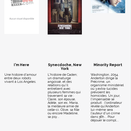
I'm Here
Synecdoche, New
Minority Report
York
Une histoire d'amour
L'histoire de Caden;
Washington, 2054.
entre deux robots
un dramaturge
Anderton dirige la
vivant à Los Angeles.
angoissé, et des
Précrime, un
relations qu'il
organisme ministériel
entretient avec
où 3 extra-lucides
plusieurs femmes qui
prévoient les
traversent sa vie :
homicides. Un jour,
Claire, son épouse,
l'impensable se
Adèle, son ex, Maria,
produit : l'ordinateur
la meilleure amie de
révèle qu'Anderton
celle-ci, Olive, sa fille
lui-même sera
ou encore Madeline,
l'auteur d'un crime
sa psy...
dans 36h... Pour
déjouer le compl...