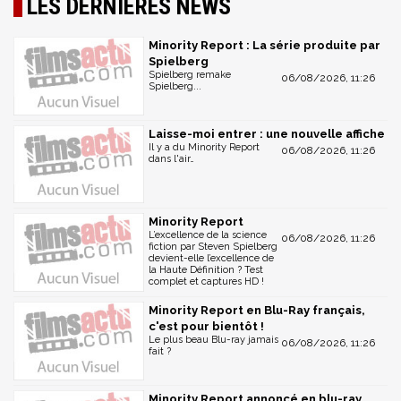
LES DERNIÈRES NEWS
Minority Report : La série produite par
Spielberg
Spielberg remake
06/08/2026, 11:26
Spielberg...
Laisse-moi entrer : une nouvelle affiche
Il y a du Minority Report
06/08/2026, 11:26
dans l'air…
Minority Report
L’excellence de la science
06/08/2026, 11:26
fiction par Steven Spielberg
devient-elle l’excellence de
la Haute Définition ? Test
complet et captures HD !
Minority Report en Blu-Ray français,
c'est pour bientôt !
Le plus beau Blu-ray jamais
06/08/2026, 11:26
fait ?
Minority Report annoncé en blu-ray