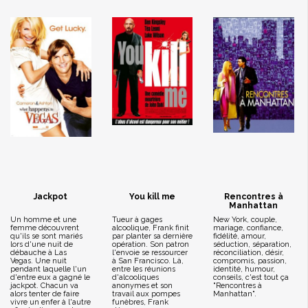
Jackpot
You kill me
Rencontres à
Manhattan
Un homme et une
Tueur à gages
New York, couple,
femme découvrent
alcoolique, Frank finit
mariage, confiance,
qu'ils se sont mariés
par planter sa dernière
fidélité, amour,
lors d'une nuit de
opération. Son patron
séduction, séparation,
débauche à Las
l'envoie se ressourcer
réconciliation, désir,
Vegas. Une nuit
à San Francisco. Là,
compromis, passion,
pendant laquelle l'un
entre les réunions
identité, humour,
d'entre eux a gagné le
d'alcooliques
conseils, c'est tout ça
jackpot. Chacun va
anonymes et son
"Rencontres à
alors tenter de faire
travail aux pompes
Manhattan".
vivre un enfer à l'autre
funèbres, Frank