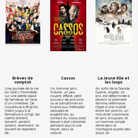
Brèves de
Cassos
La Jeune fille et
comptoir
les loups
Une journée de la vie
Un homme sans
Au sortir de la Grande
du Café L'Hirondelle,
histoire, un peu
Guerre, Angèle, 20
sur une petite place
couard, effacé, petit
ans, est déterminée à
de banlieue, en face
assureur de province,
devenir la première
d'un cimetière. De
va se transformer en
femme vétérinaire.
l'ouverture à 6h30 du
truand aux méthodes
Objet d'une rivalité
matin jusqu'à la
radicales et
entre son promis, un
fermeture à 22h30, les
expéditives, au
industriel visionnaire
clients entrent,
contact du voyou avec
et sans scrupules, et
boivent, parlent,
lequel il doit cohabiter
un homme simple
sortent, rerentrent, re-
pendant plus d'une
retiré dans la
boivent et reparlent
heure, dans sa
montagne auprès des
de ...
voiture...
loups, el...