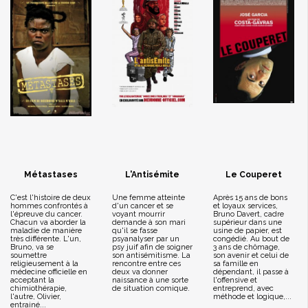
Métastases
L'Antisémite
Le Couperet
C'est l'histoire de deux
Une femme atteinte
Après 15 ans de bons
hommes confrontés à
d'un cancer et se
et loyaux services,
l'épreuve du cancer.
voyant mourrir
Bruno Davert, cadre
Chacun va aborder la
demande à son mari
supérieur dans une
maladie de manière
qu'il se fasse
usine de papier, est
très différente. L'un,
psyanalyser par un
congédié. Au bout de
Bruno, va se
psy juif afin de soigner
3 ans de chômage,
soumettre
son antisémitisme. La
son avenir et celui de
religieusement à la
rencontre entre ces
sa famille en
médecine officielle en
deux va donner
dépendant, il passe à
acceptant la
naissance à une sorte
l'offensive et
chimiothérapie,
de situation comique.
entreprend, avec
l'autre, Olivier,
méthode et logique,...
entrainé...