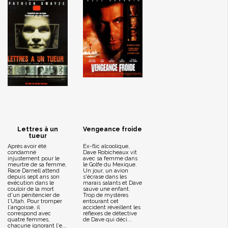
Lettres à un
Vengeance froide
tueur
Après avoir été
Ex-flic alcoolique,
condamné
Dave Robicheaux vit
injustement pour le
avec sa femme dans
meurtre de sa femme,
le Golfe du Mexique.
Race Darnell attend
Un jour, un avion
depuis sept ans son
s'écrase dans les
exécution dans le
marais salants et Dave
couloir de la mort
sauve une enfant.
d'un pénitencier de
Trop de mystères
l'Utah. Pour tromper
entourant cet
l'angoisse, il
accident réveillent les
correspond avec
réflexes de détective
quatre femmes,
de Dave qui déci...
chacune ignorant l'e...