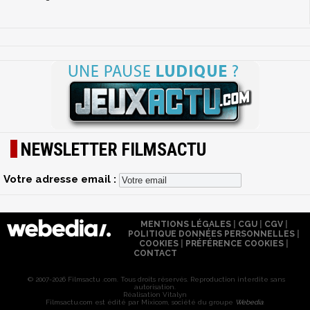
NEWSLETTER FILMSACTU
Votre adresse email :
MENTIONS LÉGALES
|
CGU
|
CGV
|
POLITIQUE DONNÉES PERSONNELLES
|
COOKIES
|
PRÉFÉRENCE COOKIES
|
CONTACT
© 2007-2026 Filmsactu .com. Tous droits réservés. Reproduction interdite sans
autorisation.
Réalisation Vitalyn
Filmsactu
.com est édité par Mixicom, société du groupe
Webedia
.