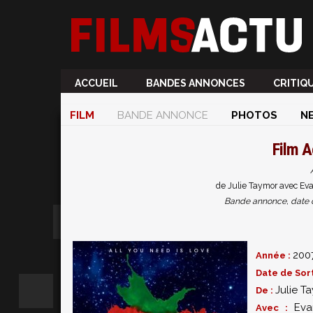
ACCUEIL
BANDES ANNONCES
CRITIQ
FILM
BANDE ANNONCE
PHOTOS
N
Film
A
de Julie Taymor avec Ev
Bande annonce, date de 
200
Année :
Date de Sort
Julie T
De :
Ev
Avec :