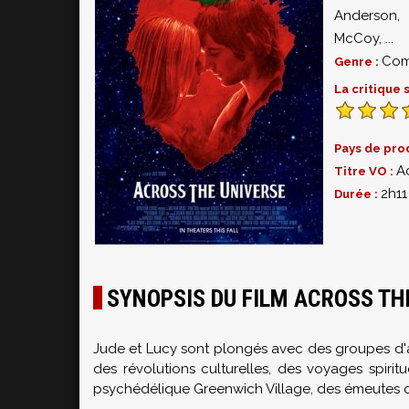
Anderson
McCoy
,
...
Com
Genre :
La critique
Pays de pro
A
Titre VO :
2h11
Durée :
SYNOPSIS DU FILM ACROSS TH
Jude et Lucy sont plongés avec des groupes d'a
des révolutions culturelles, des voyages spirit
psychédélique Greenwich Village, des émeutes de