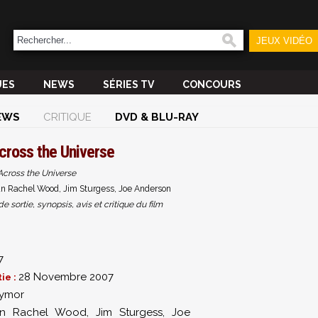
JEUX VIDÉO
UES
NEWS
SÉRIES TV
CONCOURS
EWS
CRITIQUE
DVD & BLU-RAY
cross the Universe
Across the Universe
an Rachel Wood, Jim Sturgess, Joe Anderson
sortie, synopsis, avis et critique du film
7
28 Novembre 2007
ie :
aymor
an Rachel Wood
,
Jim Sturgess
,
Joe