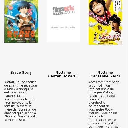
Brave Story
Nodame
Nodame
Cantabile: Part II
Cantabile: Part I
Wataru, jeune écolier
Après avoir remporté
de 11 ans, ne rêve que
la compétition
d'une vie tranquille
internationale de
entouré de ses
musique Platini,
parents. Mais la
Chiaki est engagé
réalité est toute autre
comme chef
: son père quitte la
d'orchestre
famille, laissant sa
permanent de
mère dans un état de
l'orchestre Roux-
choc tel qu'elle finit à
Marlet. Il décide de
l'hôpital. Wataru voit
prendre la
le monde s'éc...
température en se
glissant incognito
parmi eux mais il est