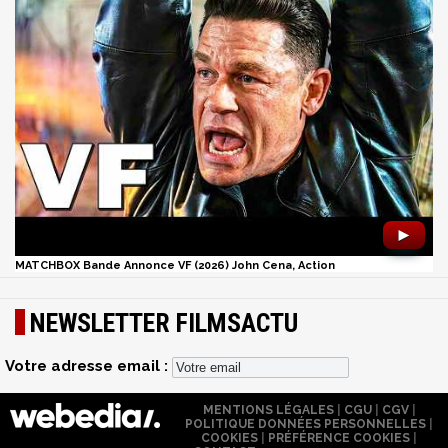
►
MATCHBOX Bande Annonce VF (2026) John Cena, Action
NEWSLETTER FILMSACTU
Votre adresse email :
MENTIONS LÉGALES
|
CGU
|
CGV
|
POLITIQUE DONNÉES PERSONNELLES
|
COOKIES
|
PRÉFÉRENCE COOKIES
|