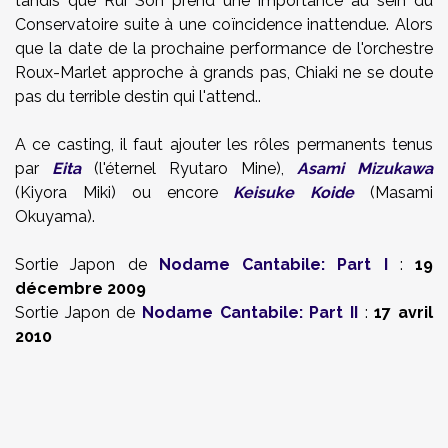
tandis que Rui Son prend une importance au sein du
Conservatoire suite à une coïncidence inattendue. Alors
que la date de la prochaine performance de l'orchestre
Roux-Marlet approche à grands pas, Chiaki ne se doute
pas du terrible destin qui l'attend..
A ce casting, il faut ajouter les rôles permanents tenus
par
Eita
(l'éternel Ryutaro Mine),
Asami Mizukawa
(Kiyora Miki) ou encore
Keisuke Koide
(Masami
Okuyama).
Sortie Japon de
Nodame Cantabile: Part I
:
19
décembre 2009
Sortie Japon de
Nodame Cantabile: Part II
:
17 avril
2010