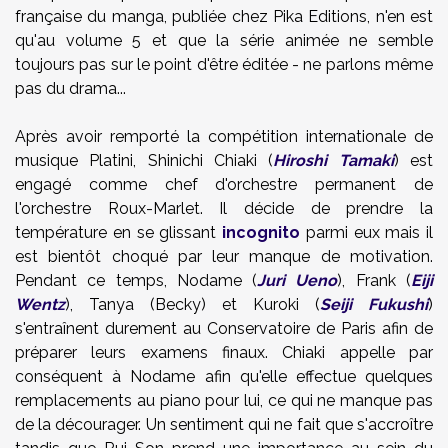
française du manga,
publiée chez Pika Editions, n'en est
qu'au volume 5 et que la série animée ne semble
toujours pas sur le point d'être éditée - ne parlons même
pas du drama...
Après avoir remporté la compétition internationale de
musique Platini, Shinichi Chiaki (
Hiroshi Tamaki
) est
engagé comme chef d'orchestre permanent de
l'orchestre Roux-Marlet. Il décide de prendre la
température en se glissant
incognito
parmi eux mais il
est bientôt choqué par leur manque de motivation.
Pendant ce temps, Nodame (
Juri Ueno
), Frank (
Eiji
Wentz
), Tanya (Becky) et Kuroki (
Seiji Fukushi
)
s'entraînent durement au Conservatoire de Paris afin de
préparer leurs examens finaux. Chiaki appelle par
conséquent à Nodame afin qu'elle effectue quelques
remplacements au piano pour lui, ce qui ne manque pas
de la décourager. Un sentiment qui ne fait que s'accroître