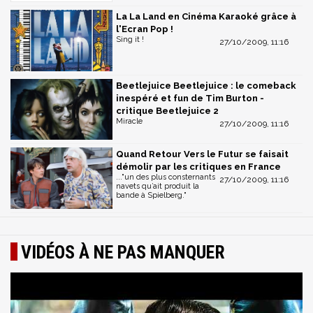
La La Land en Cinéma Karaoké grâce à
l'Ecran Pop !
Sing it !
27/10/2009, 11:16
Beetlejuice Beetlejuice : le comeback
inespéré et fun de Tim Burton -
critique Beetlejuice 2
Miracle
27/10/2009, 11:16
Quand Retour Vers le Futur se faisait
démolir par les critiques en France
..."un des plus consternants
27/10/2009, 11:16
navets qu’ait produit la
bande à Spielberg."
VIDÉOS À NE PAS MANQUER