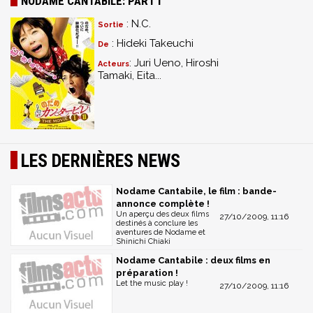
NODAME CANTABILE: PART I
: N.C.
Sortie
: Hideki Takeuchi
De
: Juri Ueno, Hiroshi
Acteurs
Tamaki, Eita...
LES DERNIÈRES NEWS
Nodame Cantabile, le film : bande-
annonce complète !
Un aperçu des deux films
27/10/2009, 11:16
destinés à conclure les
aventures de Nodame et
Shinichi Chiaki
Nodame Cantabile : deux films en
préparation !
Let the music play !
27/10/2009, 11:16