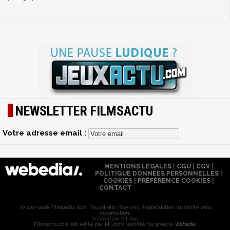
NEWSLETTER FILMSACTU
Votre adresse email :
MENTIONS LÉGALES
|
CGU
|
CGV
|
POLITIQUE DONNÉES PERSONNELLES
|
COOKIES
|
PRÉFÉRENCE COOKIES
|
CONTACT
© 2007-2026 Filmsactu .com. Tous droits réservés. Reproduction interdite sans
autorisation.
Réalisation Vitalyn
Filmsactu
.com est édité par Mixicom, société du groupe
Webedia
.