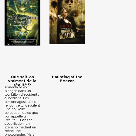
Que sait-on
Haunting at the
vraiment de la
Beacon
réalité !?
Amanda se voit
plongée dans un
tourbillon d'accidents
quotidiens. Les
personnages qu'elle
rencontre lui dévoilent
une nouvelle
perception de ce que
l'on appelle la
"réalité"... Dans ce
docu-fiction, un
scénario mettant en
scène une
photographe, Marl...