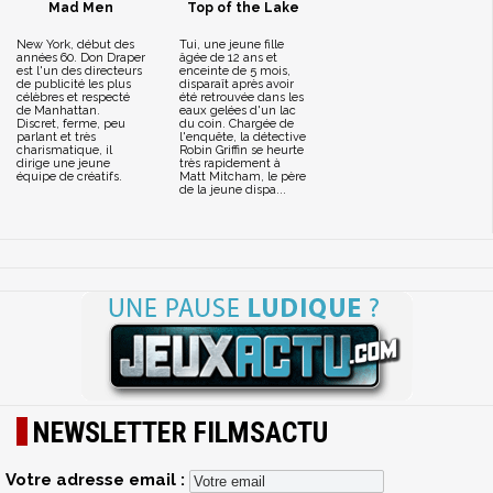
Mad Men
Top of the Lake
New York, début des
Tui, une jeune fille
années 60. Don Draper
âgée de 12 ans et
est l'un des directeurs
enceinte de 5 mois,
de publicité les plus
disparaît après avoir
célèbres et respecté
été retrouvée dans les
de Manhattan.
eaux gelées d'un lac
Discret, ferme, peu
du coin. Chargée de
parlant et très
l'enquête, la détective
charismatique, il
Robin Griffin se heurte
dirige une jeune
très rapidement à
équipe de créatifs.
Matt Mitcham, le père
de la jeune dispa...
NEWSLETTER FILMSACTU
Votre adresse email :