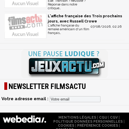
Elle. Trahison ? Réussite ?
Réponse dans notre
critique…
L'affiche française des Trois prochains
jours, avec Russell Crowe
L'affiche française du
07/08/2026, 02:26
remake américain d'un film
français…
NEWSLETTER FILMSACTU
Votre adresse email :
MENTIONS LÉGALES
|
CGU
|
CGV
|
POLITIQUE DONNÉES PERSONNELLES
|
COOKIES
|
PRÉFÉRENCE COOKIES
|