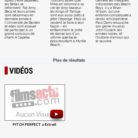
Après s'être séparées,
Trois ans après que
Derrière les mélodies
les Bellas se
Mike ait renoncé à sa
irrésistibles des Beach
reforment. Fat Amy,
vie de strip-teaseur,
Boys, il y a Brian
Beca et leurs amies
les Kings of Tampa
Wilson, qu’une
sont désormais en
sont eux aussi prêts à
enfance compliquée a
dernière année à
jeter l'éponge. Mais ils
rendu schizophrène.
l'Université de Barden
veulent le faire à leur
Paul Dano ressuscite
et elles vont essayer
façon – en
son génie musical,
de participer à un
enflammant la piste
John Cusack ses
grand concours de
de danse lors d'un
années noires, et
chant A Capella.
ultime spectacle
l’histoire d’amour qui
époustouflant à Myrtle
le sauvera.
Beach...
VIDÉOS
►
PITCH PERFECT 2 Extrait