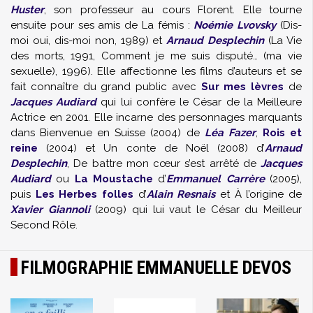
Huster
, son professeur au cours Florent. Elle tourne
ensuite pour ses amis de La fémis :
Noémie Lvovsky
(Dis-
moi oui, dis-moi non, 1989) et
Arnaud Desplechin
(La Vie
des morts, 1991, Comment je me suis disputé… (ma vie
sexuelle), 1996). Elle affectionne les films d’auteurs et se
fait connaître du grand public avec
Sur mes lèvres
de
Jacques Audiard
qui lui confère le César de la Meilleure
Actrice en 2001. Elle incarne des personnages marquants
dans Bienvenue en Suisse (2004) de
Léa Fazer
,
Rois et
reine
(2004) et Un conte de Noël (2008) d’
Arnaud
Desplechin
, De battre mon cœur s’est arrêté de
Jacques
Audiard
ou
La Moustache
d’
Emmanuel Carrère
(2005),
puis
Les Herbes folles
d’
Alain Resnais
et À l’origine de
Xavier Giannoli
(2009) qui lui vaut le César du Meilleur
Second Rôle.
FILMOGRAPHIE EMMANUELLE DEVOS