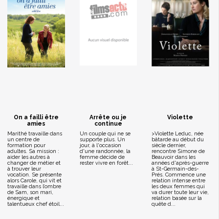
On a failli être
Arrête ou je
Violette
amies
continue
Marithé travaille dans
Un couple qui ne se
>Violette Leduc, née
un centre de
supporte plus. Un
bâtarde au début du
formation pour
jour, à l'occasion
siècle dernier,
adultes. Sa mission :
d'une randonnée, la
rencontre Simone de
aider les autres à
femme décide de
Beauvoir dans les
changer de métier et
rester vivre en forêt...
années d'après-guerre
à trouver leur
à St-Germain-des-
vocation. Se présente
Prés. Commence une
alors Carole, qui vit et
relation intense entre
travaille dans l’ombre
les deux femmes qui
de Sam, son mari,
va durer toute leur vie,
énergique et
relation basée sur la
talentueux chef étoil...
quête d...