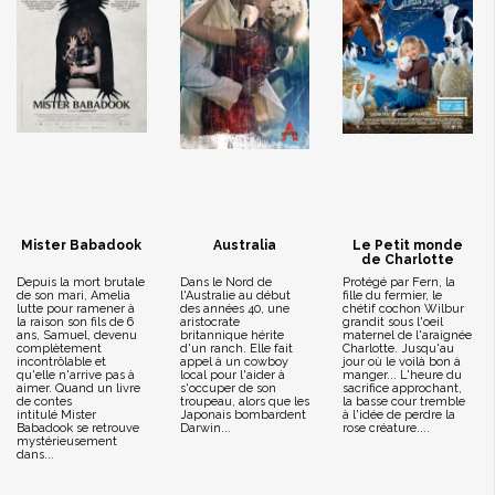
Mister Babadook
Australia
Le Petit monde
de Charlotte
Depuis la mort brutale
Dans le Nord de
Protégé par Fern, la
de son mari, Amelia
l'Australie au début
fille du fermier, le
lutte pour ramener à
des années 40, une
chétif cochon Wilbur
la raison son fils de 6
aristocrate
grandit sous l'oeil
ans, Samuel, devenu
britannique hérite
maternel de l'araignée
complètement
d'un ranch. Elle fait
Charlotte. Jusqu'au
incontrôlable et
appel à un cowboy
jour où le voilà bon à
qu'elle n'arrive pas à
local pour l'aider à
manger... L'heure du
aimer. Quand un livre
s'occuper de son
sacrifice approchant,
de contes
troupeau, alors que les
la basse cour tremble
intitulé Mister
Japonais bombardent
à l'idée de perdre la
Babadook se retrouve
Darwin...
rose créature....
mystérieusement
dans...