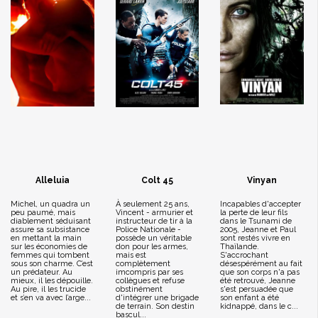
Alleluia
Colt 45
Vinyan
Michel, un quadra un
À seulement 25 ans,
Incapables d'accepter
peu paumé, mais
Vincent - armurier et
la perte de leur fils
diablement séduisant
instructeur de tir à la
dans le Tsunami de
assure sa subsistance
Police Nationale -
2005, Jeanne et Paul
en mettant la main
possède un véritable
sont restés vivre en
sur les économies de
don pour les armes,
Thaïlande.
femmes qui tombent
mais est
S'accrochant
sous son charme. C’est
complètement
désespérément au fait
un prédateur. Au
imcompris par ses
que son corps n'a pas
mieux, il les dépouille.
collègues et refuse
été retrouvé, Jeanne
Au pire, il les trucide
obstinément
s'est persuadée que
et s’en va avec l’arge...
d'intégrer une brigade
son enfant a été
de terrain. Son destin
kidnappé, dans le c...
bascul...