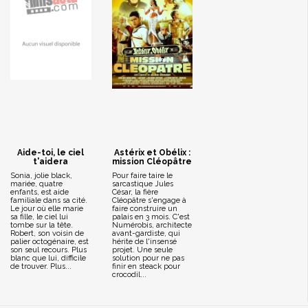
Aide-toi, le ciel
Astérix et Obélix :
t'aidera
mission Cléopâtre
Sonia, jolie black,
Pour faire taire le
mariée, quatre
sarcastique Jules
enfants, est aide
César, la fière
familiale dans sa cité.
Cléopâtre s'engage à
Le jour où elle marie
faire construire un
sa fille, le ciel lui
palais en 3 mois. C'est
tombe sur la tête.
Numérobis, architecte
Robert, son voisin de
avant-gardiste, qui
palier octogénaire, est
hérite de l'insensé
son seul recours. Plus
projet. Une seule
blanc que lui, difficile
solution pour ne pas
de trouver. Plus...
finir en steack pour
crocodil...