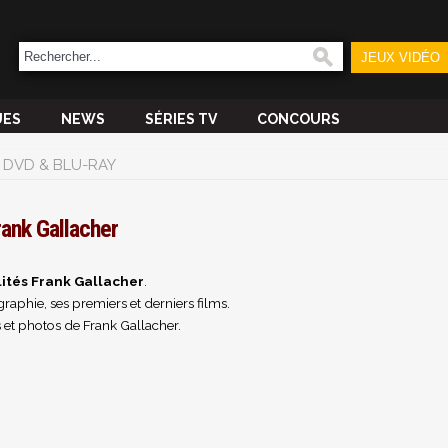
JEUX VIDÉO
UES
NEWS
SÉRIES TV
CONCOURS
DVD & BLU-RAY
rank Gallacher
ités Frank Gallacher
.
raphie, ses premiers et derniers films.
 et photos de Frank Gallacher.