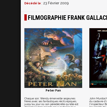
: 23 Février 2009
Décédé le
FILMOGRAPHIE FRANK GALLAC
Peter Pan
Chaque soir, Wendy émerveille sesjeunes
John Murdoch 
frères avec ses fantastiques récits épiques,
du cadavre d
jusqu'au jour où son pèredécrète qu'elle est
l'inspecteur B