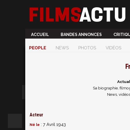
ACCUEIL
BANDES ANNONCES
CRITIQ
PEOPLE
NEWS
PHOTOS
VIDÉOS
F
Actual
Sa biographie, filmog
News, vidéos
Acteur
: 7 Avril 1943
Né le