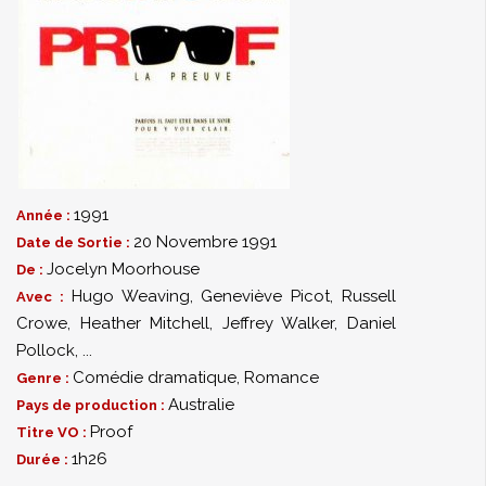
1991
Année :
20 Novembre 1991
Date de Sortie :
Jocelyn Moorhouse
De :
Hugo Weaving
,
Geneviève Picot
,
Russell
Avec :
Crowe
,
Heather Mitchell
,
Jeffrey Walker
,
Daniel
Pollock
,
...
Comédie dramatique
,
Romance
Genre :
Australie
Pays de production :
Proof
Titre VO :
1h26
Durée :