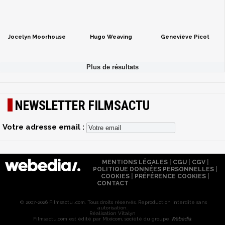
Jocelyn Moorhouse
Hugo Weaving
Geneviève Picot
NEWSLETTER FILMSACTU
Votre adresse email :
MENTIONS LÉGALES
|
CGU
|
CGV
|
POLITIQUE DONNÉES PERSONNELLES
|
COOKIES
|
PRÉFÉRENCE COOKIES
|
CONTACT
© 2007-2026 Filmsactu .com. Tous droits réservés. Reproduction interdite sans
autorisation.
Réalisation Vitalyn
Filmsactu
.com est édité par Mixicom, société du groupe
Webedia
.