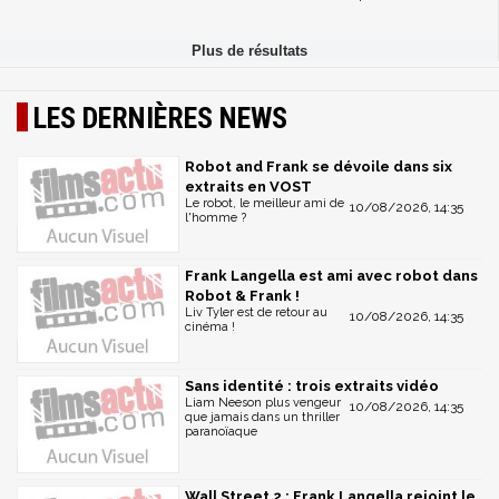
LES DERNIÈRES NEWS
Robot and Frank se dévoile dans six
extraits en VOST
Le robot, le meilleur ami de
10/08/2026, 14:35
l'homme ?
Frank Langella est ami avec robot dans
Robot & Frank !
Liv Tyler est de retour au
10/08/2026, 14:35
cinéma !
Sans identité : trois extraits vidéo
Liam Neeson plus vengeur
10/08/2026, 14:35
que jamais dans un thriller
paranoïaque
Wall Street 2 : Frank Langella rejoint le