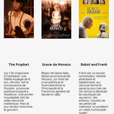
The Prophet
Grace de Monaco
Robot and Frank
Sur l'île imaginaire
Biopic de Grace Kelly,
Frank est un ancien
d'Orphalese, une
devenue princesse de
cambrioleur, retraité
fillette espiègle de 8
Monaco, sur fond de
atrabilaire et
ans, Almitra, fait la
crise politique et
kleptomane, qui
connaissance de
financière entre la
s’ennuie ferme et
Mustafa, prisonnier
Principauté et la
passe le plus clair de
politique assigné à
France du général de
son temps à dévaliser
résidence. Une amitié
Gaulle en 1962.
les boutiques de
improbable naît de
souvenirs. Ses
cette rencontre
enfants, inquiets de
inattendue. Mais le
ses pertes de
jour de leur rencontre,
mémoire, lui achètent
le gouvern...
un robot humanoïde
supéri...