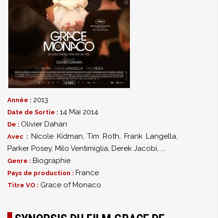
2013
Année :
14 Mai 2014
Date de Sortie :
Olivier Dahan
De :
Nicole Kidman
,
Tim Roth
,
Frank Langella
,
Avec :
Parker Posey
,
Milo Ventimiglia
,
Derek Jacobi
,
...
Biographie
Genre :
France
Pays de production :
Grace of Monaco
Titre VO :