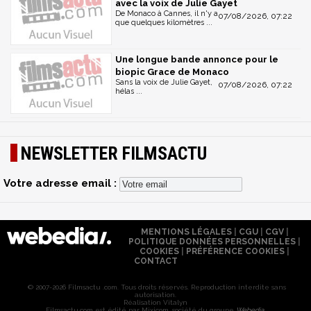
avec la voix de Julie Gayet
De Monaco à Cannes, il n'y a
07/08/2026, 07:22
que quelques kilomètres ...
Une longue bande annonce pour le
biopic Grace de Monaco
Sans la voix de Julie Gayet,
07/08/2026, 07:22
hélas ...
NEWSLETTER FILMSACTU
Votre adresse email :
MENTIONS LÉGALES
|
CGU
|
CGV
|
POLITIQUE DONNÉES PERSONNELLES
|
COOKIES
|
PRÉFÉRENCE COOKIES
|
CONTACT
© 2007-2026 Filmsactu .com. Tous droits réservés. Reproduction interdite sans
autorisation.
Réalisation Vitalyn
Filmsactu
.com est édité par Mixicom, société du groupe
Webedia
.